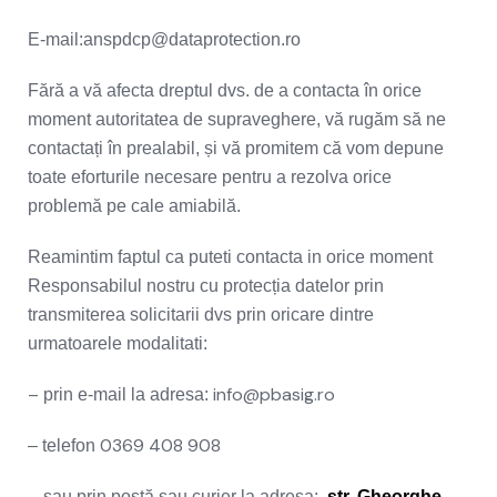
E-mail:anspdcp@dataprotection.ro
Fără a vă afecta dreptul dvs. de a contacta în orice
moment autoritatea de supraveghere, vă rugăm să ne
contactați în prealabil, și vă promitem că vom depune
toate eforturile necesare pentru a rezolva orice
problemă pe cale amiabilă.
Reamintim faptul ca puteti contacta in orice moment
Responsabilul nostru cu protecția datelor prin
transmiterea solicitarii dvs prin oricare dintre
urmatoarele modalitati:
–
info@pbasig.ro
prin e-mail la adresa:
0369 408 908
– telefon
–
sau prin poștă sau curier la adresa:
str. Gheorghe