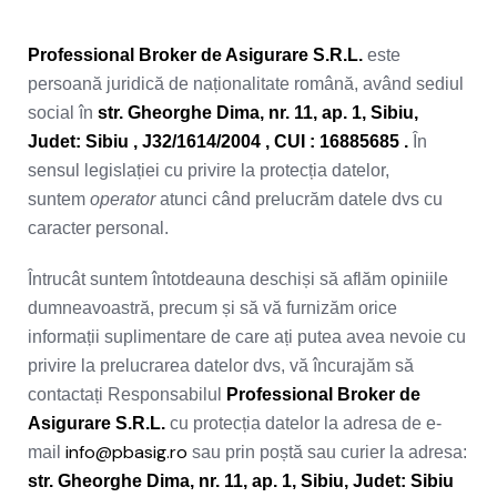
Professional Broker de Asigurare S.R.L.
este
persoană juridică de naționalitate română, având sediul
social în
str. Gheorghe Dima, nr. 11, ap. 1, Sibiu,
Judet: Sibiu
,
J32/1614/2004
, CUI :
16885685 .
În
sensul legislației cu privire la protecția datelor,
suntem
operator
atunci când prelucrăm datele dvs cu
caracter personal.
Întrucât suntem întotdeauna deschiși să aflăm opiniile
dumneavoastră, precum și să vă furnizăm orice
informații suplimentare de care ați putea avea nevoie cu
privire la prelucrarea datelor dvs, vă încurajăm să
contactați Responsabilul
Professional Broker de
Asigurare S.R.L.
cu protecția datelor la adresa de e-
info@pbasig.ro
mail
sau prin poștă sau curier la adresa:
str. Gheorghe Dima, nr. 11, ap. 1, Sibiu, Judet: Sibiu