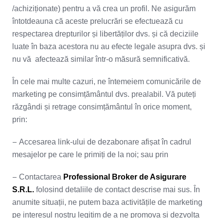
/achiziționate) pentru a vă crea un profil. Ne asigurăm
întotdeauna că aceste prelucrări se efectuează cu
respectarea drepturilor și libertăților dvs. și că deciziile
luate în baza acestora nu au efecte legale asupra dvs. și
nu vă afectează similar într-o măsură semnificativă.
În cele mai multe cazuri, ne întemeiem comunicările de
marketing pe consimțământul dvs. prealabil. Vă puteți
răzgândi și retrage consimțământul în orice moment,
prin:
–
Accesarea link-ului de dezabonare afișat în cadrul
mesajelor pe care le primiți de la noi; sau prin
–
Contactarea
Professional Broker de Asigurare
S.R.L.
folosind detaliile de contact descrise mai sus. În
anumite situații, ne putem baza activitățile de marketing
pe interesul nostru legitim de a ne promova și dezvolta