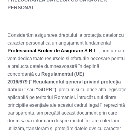
PERSONAL
Considerăm asigurarea dreptului la protecția datelor cu
caracter personal ca un angajament fundamental
Professional Broker de Asigurare S.R.L.
, prin urmare
vom dedica toate resursele și eforturile necesare pentru
a prelucra datele dumneavoastră în deplină
concordanță cu
Regulamentul (UE)
2016/679
(“Regulamentul general privind protecția
datelor”
sau
“GDPR”)
, precum și cu orice altă legislație
aplicabilă pe teritoriul Romaniei. Întrucât unul dintre
principiile esențiale ale acestui cadrul legal îl reprezintă
transparența, am pregătit aceast document prin care
dorim să vă informăm despre modul în care colectăm,
utilizăm, transferăm și protejăm datele dvs cu caracter